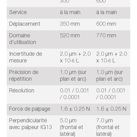
350
600
9
Service
à la main
à la main
à
Déplacement
350 mm
600 mm
9
Domaine
520 mm
770 mm
1
d'utilisation
Incertitude de
2.0 μm + 2.0
2.0 μm + 2.0
2
mesure
x 10
L
x 10
L
x
-6
-6
Précision de
1.0 μm (sur
1.0 μm (sur
1
répétition
plan et arc)
plan et arc)
p
Résolution
0.01 / 0.001
0.01 / 0.001
0
/ 0.0001
/ 0.0001
/
Force de palpage
1.6 ± 0.25 N
1.6 ± 0.25 N
1
Perpendicularité
5.0 μm
7.0 μm
9
avec palpeur IG13
(frontal et
(frontal et
(f
latéral)
latéral)
la