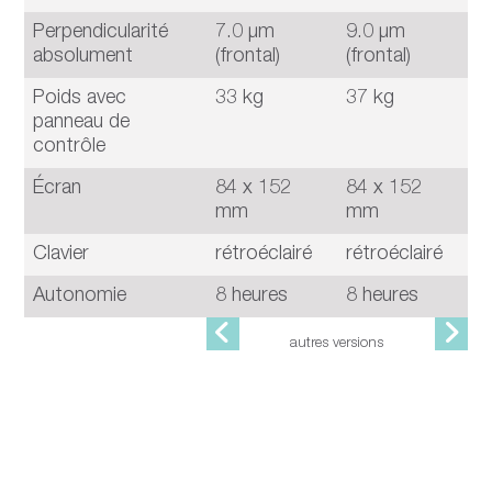
Perpendicularité
7.0 μm
9.0 μm
1
absolument
(frontal)
(frontal)
(f
Poids avec
33 kg
37 kg
4
panneau de
contrôle
Écran
84 x 152
84 x 152
8
mm
mm
Clavier
rétroéclairé
rétroéclairé
r
Autonomie
8 heures
8 heures
8
autres versions