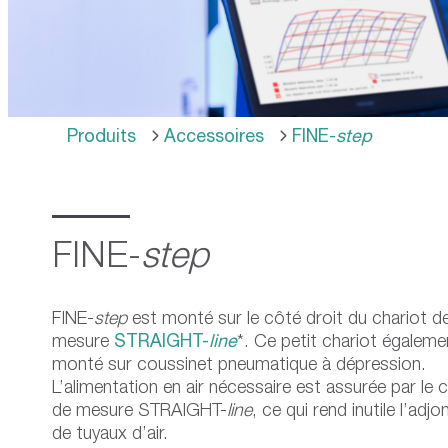
use
touch
and
swipe
gestures.
Produits
Accessoires
FINE-
step
FINE-
step
FINE-
step
est monté sur le côté droit du chariot d
mesure
STRAIGHT-
line
*. Ce petit chariot égaleme
monté sur coussinet pneumatique à dépression.
L’alimentation en air nécessaire est assurée par le 
de mesure STRAIGHT-
line
, ce qui rend inutile l’adj
de tuyaux d’air.