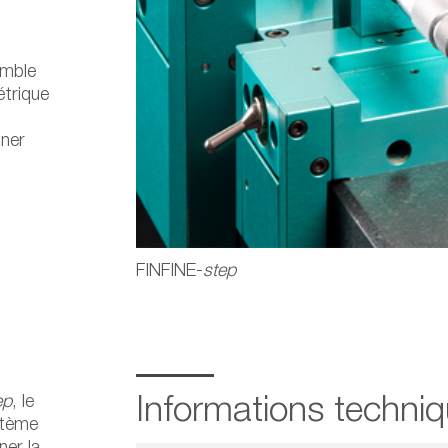
emble
étrique
nner
FINFINE-
step
ep
, le
Informations techni
stème