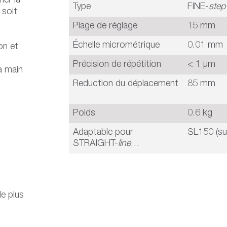
ner la
Type
FINE-
step
 soit
Plage de réglage
15 mm
Échelle micrométrique
0.01 mm
ion et
Précision de répétition
< 1 µm
a main
Reduction du déplacement
85 mm
Poids
0.6 kg
Adaptable pour
SL150 (su
STRAIGHT-
line
…
le plus