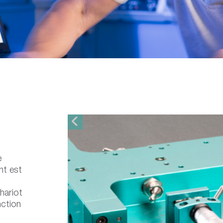
e
nt est
chariot
onction