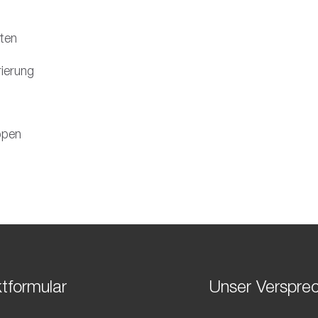
hten
rierung
ppen
tformular
Unser Verspre