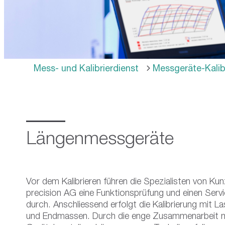
use
touch
and
swipe
gestures.
Mess- und Kalibrierdienst
Messgeräte-Kalib
Längenmessgeräte
Vor dem Kalibrieren führen die Spezialisten von Ku
precision AG eine Funktionsprüfung und einen Serv
durch. Anschliessend erfolgt die Kalibrierung mit La
und Endmassen. Durch die enge Zusammenarbeit m