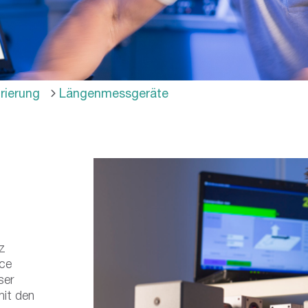
rierung
Längenmessgeräte
nz
ice
ser
it den