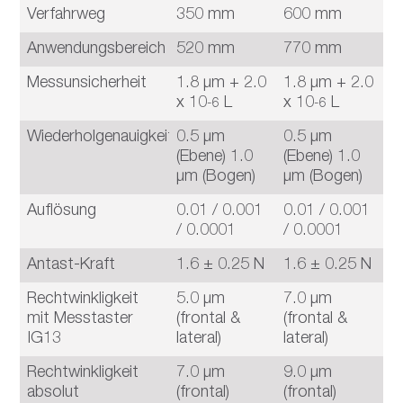
Verfahrweg
350 mm
600 mm
9
Anwendungsbereich
520 mm
770 mm
1
Messunsicherheit
1.8 μm + 2.0
1.8 μm + 2.0
1
x 10
L
x 10
L
x
-6
-6
Wiederholgenauigkeit
0.5 μm
0.5 μm
0
(Ebene) 1.0
(Ebene) 1.0
(
μm (Bogen)
μm (Bogen)
μ
Auflösung
0.01 / 0.001
0.01 / 0.001
0
/ 0.0001
/ 0.0001
/
Antast-Kraft
1.6 ± 0.25 N
1.6 ± 0.25 N
1
Rechtwinkligkeit
5.0 μm
7.0 μm
9
mit Messtaster
(frontal &
(frontal &
(
IG13
lateral)
lateral)
la
Rechtwinkligkeit
7.0 μm
9.0 μm
1
absolut
(frontal)
(frontal)
(f