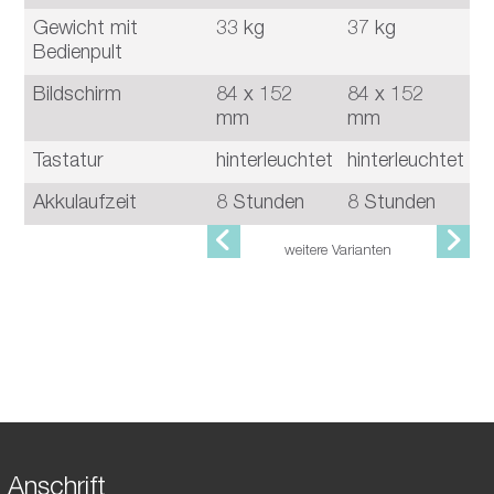
Gewicht mit
33 kg
37 kg
4
Bedienpult
Bildschirm
84 x 152
84 x 152
8
mm
mm
Tastatur
hinterleuchtet
hinterleuchtet
h
Akkulaufzeit
8 Stunden
8 Stunden
8
weitere Varianten
Anschrift