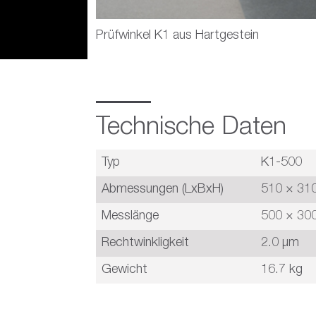
Prüfwinkel K1 aus Hartgestein
Technische Daten
Typ
K1-500
Abmessungen (LxBxH)
510 × 31
Messlänge
500 × 30
Rechtwinkligkeit
2.0 µm
Gewicht
16.7 kg