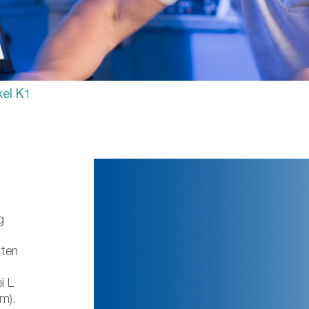
kel K1
g
iten
i L
m).