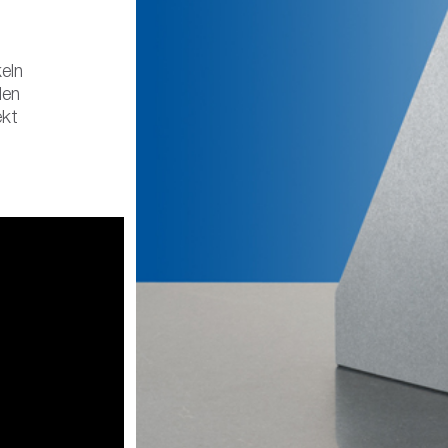
eln
den
ekt